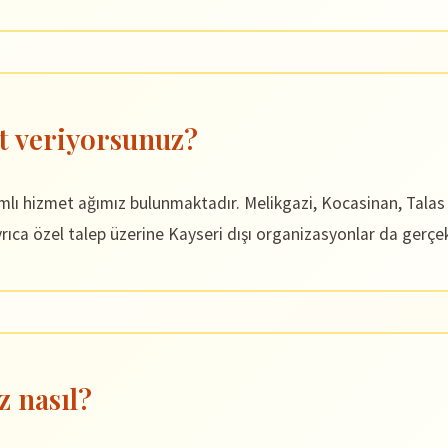
t veriyorsunuz?
amlı hizmet ağımız bulunmaktadır. Melikgazi, Kocasinan, Tala
ıca özel talep üzerine Kayseri dışı organizasyonlar da gerçek
z nasıl?