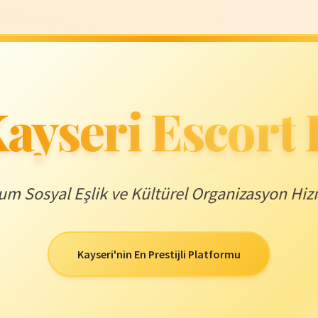
ayseri Escort
m Sosyal Eşlik ve Kültürel Organizasyon Hiz
Kayseri'nin En Prestijli Platformu