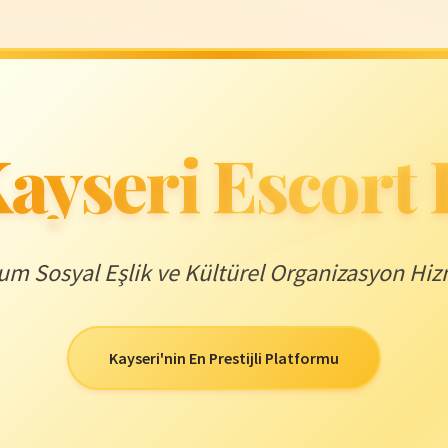
ayseri Escort
m Sosyal Eşlik ve Kültürel Organizasyon Hiz
Kayseri'nin En Prestijli Platformu