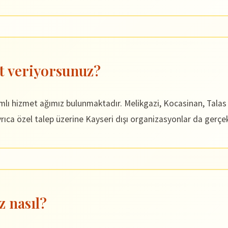
t veriyorsunuz?
amlı hizmet ağımız bulunmaktadır. Melikgazi, Kocasinan, Tala
ıca özel talep üzerine Kayseri dışı organizasyonlar da gerçek
z nasıl?