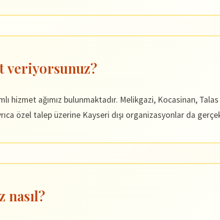
t veriyorsunuz?
amlı hizmet ağımız bulunmaktadır. Melikgazi, Kocasinan, Tala
ıca özel talep üzerine Kayseri dışı organizasyonlar da gerçek
z nasıl?