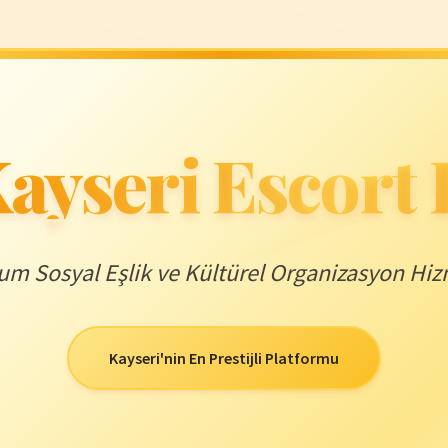
ayseri Escort
m Sosyal Eşlik ve Kültürel Organizasyon Hiz
Kayseri'nin En Prestijli Platformu