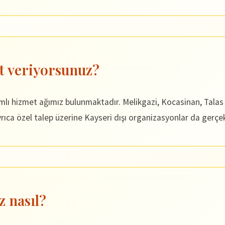
t veriyorsunuz?
amlı hizmet ağımız bulunmaktadır. Melikgazi, Kocasinan, Tala
ıca özel talep üzerine Kayseri dışı organizasyonlar da gerçek
z nasıl?