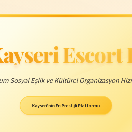
ayseri Escort
m Sosyal Eşlik ve Kültürel Organizasyon Hiz
Kayseri'nin En Prestijli Platformu